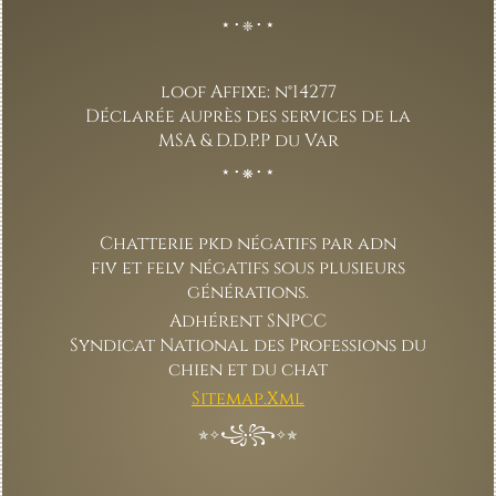
⋆⋅❈⋅⋆
loof Affixe: n°14277
Déclarée auprès des services de la
MSA & D.D.P.P du Var
⋆⋅❋⋅⋆
Chatterie pkd négatifs par adn
fiv et felv négatifs sous plusieurs
générations.
Adhérent SNPCC
Syndicat National des Professions du
chien et du chat
Sitemap.Xml
✯✧꧁꧂✧✯