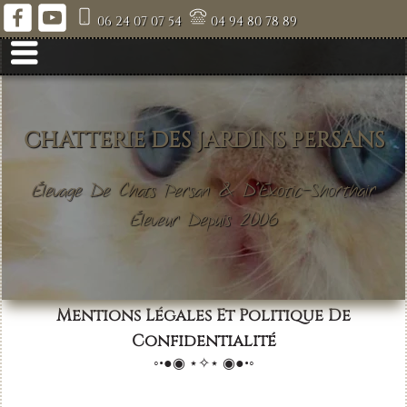
06 24 07 07 54
04 94 80 78 89
CHATTERIE DES JARDINS PERSANS
Élevage De Chats Persan & D'Exotic-Shorthair
Éleveur Depuis 2006
Mentions Légales Et Politique De
Confidentialité
◦•●◉ ⋆✧⋆ ◉●•◦